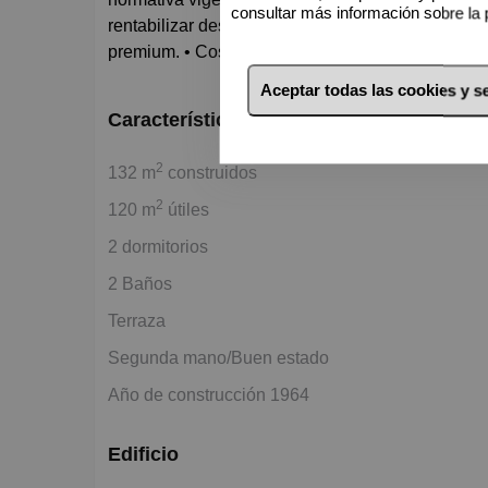
consultar más información sobre la 
rentabilizar desde el primer día. • Perfil de inquili
premium. • Costes controlados: • IBI anual: 530 
Aceptar todas las cookies y 
Características básicas
2
132 m
construidos
2
120 m
útiles
2 dormitorios
2 Baños
Terraza
Segunda mano/Buen estado
Año de construcción 1964
Edificio