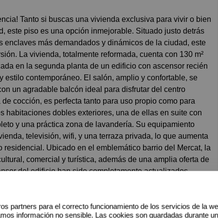
dad, este piso es una opción inmejorable. Situado justo detrás
enclaves más demandados y dinámicos de la ciudad, este
rsión. La vivienda, totalmente reformada, cuenta con 130 m²
cada en la segunda planta de un edificio con ascensor recién
y estilo contemporáneo. El salón, amplio y confortable, se
n un agradable balcón ideal para disfrutar del centro
a de cocción, es perfecta tanto para uso propio como para
 habitaciones dobles exteriores, una de ellas en suite con
to y una práctica zona de lavandería. Su equipamiento
vienda, televisión, wifi, y una terraza privada, lo que aumenta
o residencial. Ubicado en el emblemático barrio del Mercat, la
ultural, comercial y turística, además de una amplia oferta de
ensor del edificio han sido completamente actualizados,
el inmueble.
r qué es ideal para inversionistas• Ubicación prime:
evada demanda en alquiler anual, temporal y turístico (según
os partners para el correcto funcionamiento de los servicios de la w
amos información no sensible. Las cookies son guardadas durante u
ompletamente reformado y amueblado, listo para ocupar o