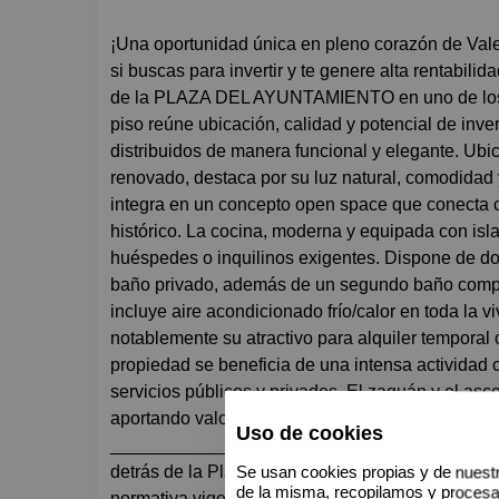
¡Una oportunidad única en pleno corazón de Valencia! Tanto si buscas una vivienda exclusiva para vivir o bien
si buscas para invertir y te genere alta rentabili
de la PLAZA DEL AYUNTAMIENTO en uno de los 
piso reúne ubicación, calidad y potencial de inve
distribuidos de manera funcional y elegante. Ubi
renovado, destaca por su luz natural, comodidad 
integra en un concepto open space que conecta co
histórico. La cocina, moderna y equipada con isl
huéspedes o inquilinos exigentes. Dispone de dos
baño privado, además de un segundo baño comple
incluye aire acondicionado frío/calor en toda la vi
notablemente su atractivo para alquiler temporal 
propiedad se beneficia de una intensa actividad c
servicios públicos y privados. El zaguán y el asc
aportando valor añadido y mejor mantenimiento d
Uso de cookies
________________________________________? Po
detrás de la Plaza del Ayuntamiento, zona con el
Se usan cookies propias y de nuestr
de la misma, recopilamos y proces
normativa vigente). • Producto llave en mano: c