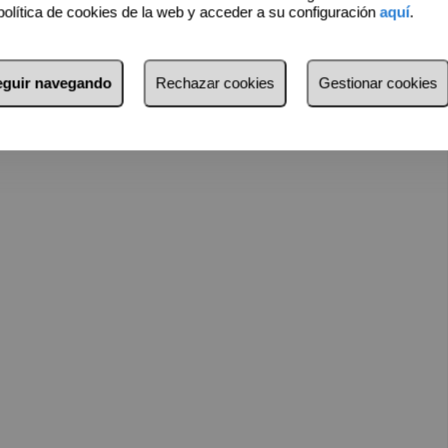
política de cookies de la web y acceder a su configuración
aquí
.
no de calidad: profesionales, funcionarios, perfil turístico
€• Gastos de com.
seguir navegando
Rechazar cookies
Gestionar cookies